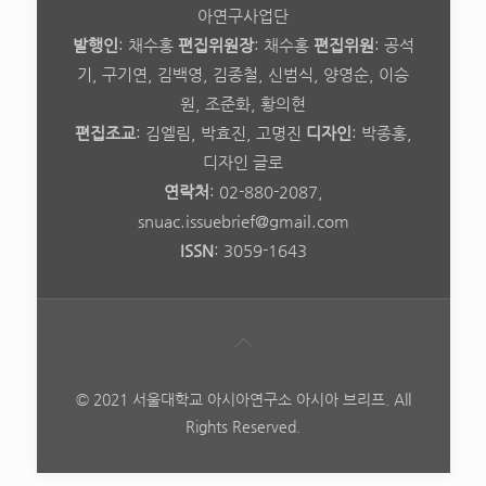
아연구사업단
발행인
: 채수홍
편집위원장
: 채수홍
편집위원
: 공석
기, 구기연, 김백영, 김종철, 신범식, 양영순, 이승
원, 조준화, 황의현
편집조교
: 김엘림, 박효진, 고명진
디자인
: 박종홍,
디자인 글로
연락처
: 02-880-2087,
snuac.issuebrief@gmail.com
ISSN
: 3059-1643
© 2021 서울대학교 아시아연구소 아시아 브리프. All
Rights Reserved.