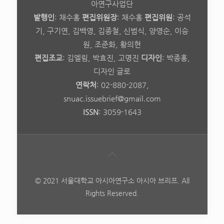
아연구사업단
발행인
: 채수홍
편집위원장
: 채수홍
편집위원
: 공석
기, 구기연, 김백영, 김종철, 신범식, 양영순, 이승
원, 조준화, 황의현
편집조교
: 김엘림, 박효진, 고명진
디자인
: 박종홍,
디자인 글로
연락처
: 02-880-2087,
snuac.issuebrief@gmail.com
ISSN
: 3059-1643
© 2021 서울대학교 아시아연구소 아시아 브리프. All
Rights Reserved.