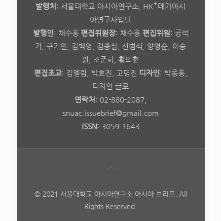
+
발행처
: 서울대학교 아시아연구소, HK
메가아시
아연구사업단
발행인
: 채수홍
편집위원장
: 채수홍
편집위원
: 공석
기, 구기연, 김백영, 김종철, 신범식, 양영순, 이승
원, 조준화, 황의현
편집조교
: 김엘림, 박효진, 고명진
디자인
: 박종홍,
디자인 글로
연락처
: 02-880-2087,
snuac.issuebrief@gmail.com
ISSN
: 3059-1643
© 2021 서울대학교 아시아연구소 아시아 브리프. All
Rights Reserved.