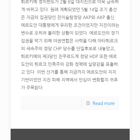
튀르키예 정치판도가 2월 6일 대지진으로 더욱 급속하
게 바뀌고 있다. 원래 계획되었던 5월 14일 조기 총선
은 지금의 집권당인 친이슬람정당 AKP와 AKP 출신
에르도안 대통령에게 유리한 조건이었지만 지진이라는
변수로 오히려 불리한 상황이 되었다. 에르도안의 장기
집권을 막기 위해 야권연합은 사력을 다해 아타튀르크
의 세속주의 정당 CHP 당수를 단일후보로 내놓았고,
튀르키예의 제3당인 친쿠르드계 정당 HDP 또한 에르
도안의 튀르크 민족주의 강화 정책에 실망감을 표출하
고 있다. 이번 선거를 통해 지금까지 에르도안의 지지
기반이었던 지진 피해 지역에서 민심이 변화할지 귀추
가 주목된다.
Read more