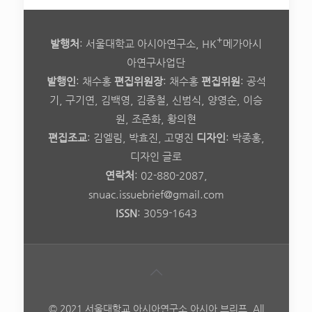
+
발행처
: 서울대학교 아시아연구소, HK
메가아시
아연구사업단
발행인
: 채수홍
편집위원장
: 채수홍
편집위원
: 공석
기, 구기연, 김백영, 김종철, 신범식, 양영순, 이승
원, 조준화, 황의현
편집조교
: 김엘림, 박효진, 고명진
디자인
: 박종홍,
디자인 글로
연락처
: 02-880-2087,
snuac.issuebrief@gmail.com
ISSN
: 3059-1643
© 2021 서울대학교 아시아연구소 아시아 브리프. All