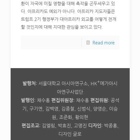
환이 자국에 미칠 영향을 대해 촉각을 곤두세우고 있
다. 아프리카도 예외가 아니다. 아프리카 지도자들은
트럼프 2기 행정부가 대아프리카 외교를 어떻게 전개
할 것인지에 대해 지대한 관심을 보이고 있다.
Read more
+
발행처
: 서울대학교 아시아연구소, HK
메가아시
아연구사업단
발행인
: 채수홍
편집위원장
: 채수홍
편집위원
: 공석
기, 구기연, 김백영, 김종철, 신범식, 양영순, 이승
원, 조준화, 황의현
편집조교
: 김엘림, 박효진, 고명진
디자인
: 박종홍,
디자인 글로