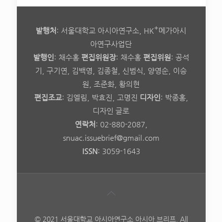
+
발행처
: 서울대학교 아시아연구소, HK
메가아시
아연구사업단
발행인
: 채수홍
편집위원장
: 채수홍
편집위원
: 공석
기, 구기연, 김백영, 김종철, 신범식, 양영순, 이승
원, 조준화, 황의현
편집조교
: 김엘림, 박효진, 고명진
디자인
: 박종홍,
디자인 글로
연락처
: 02-880-2087,
snuac.issuebrief@gmail.com
ISSN
: 3059-1643
© 2021 서울대학교 아시아연구소 아시아 브리프. All