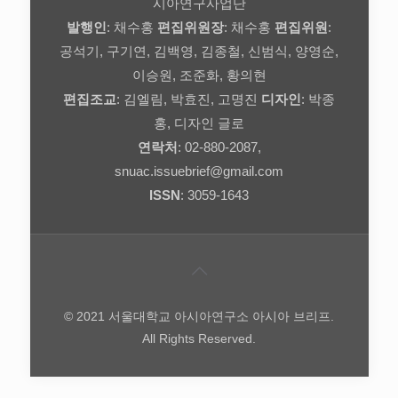
시아연구사업단
발행인
: 채수홍
편집위원장
: 채수홍
편집위원
:
공석기, 구기연, 김백영, 김종철, 신범식, 양영순,
이승원, 조준화, 황의현
편집조교
: 김엘림, 박효진, 고명진
디자인
: 박종
홍, 디자인 글로
연락처
: 02-880-2087,
snuac.issuebrief@gmail.com
ISSN
: 3059-1643
© 2021 서울대학교 아시아연구소 아시아 브리프.
All Rights Reserved.