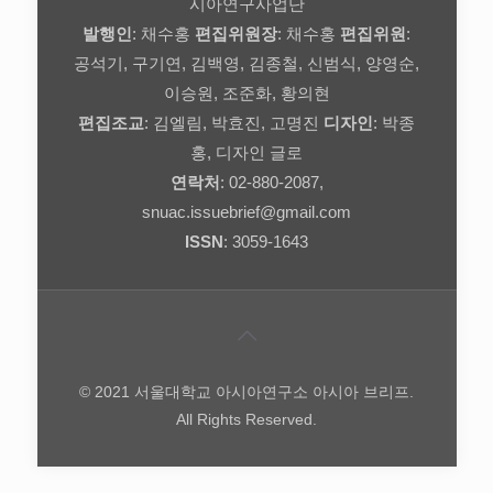
시아연구사업단
발행인
: 채수홍
편집위원장
: 채수홍
편집위원
:
공석기, 구기연, 김백영, 김종철, 신범식, 양영순,
이승원, 조준화, 황의현
편집조교
: 김엘림, 박효진, 고명진
디자인
: 박종
홍, 디자인 글로
연락처
: 02-880-2087,
snuac.issuebrief@gmail.com
ISSN
: 3059-1643
© 2021 서울대학교 아시아연구소 아시아 브리프.
All Rights Reserved.