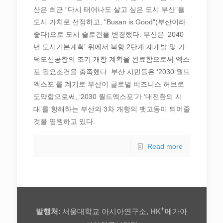
산은 최근 “다시 태어나도 살고 싶은 도시 부산”을
도시 가치로 선정하고, "Busan is Good"(부산이라
좋다)으로 도시 슬로건을 변경했다. 부산은 ‘2040
년 도시기본계획’ 위에서 북항 2단계 재개발 및 가
덕도신공항의 조기 개항 계획을 완료함으로써 엑스
포 필요조건을 충족했다. 부산 시민들은 ‘2030 월드
엑스포’를 계기로 부산이 글로벌 비즈니스 허브로
도약함으로써, ‘2030 월드엑스포’가 ‘대전환의 시
대’를 항해하는 부산의 3차 개항의 뱃고동이 되어줄
것을 염원하고 있다.
Read more
+
발행처
: 서울대학교 아시아연구소, HK
메가아