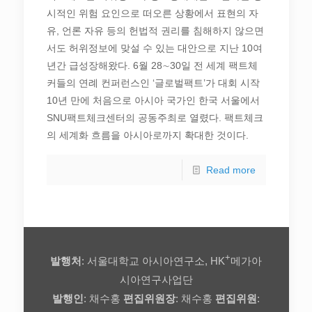
시적인 위험 요인으로 떠오른 상황에서 표현의 자
유, 언론 자유 등의 헌법적 권리를 침해하지 않으면
서도 허위정보에 맞설 수 있는 대안으로 지난 10여
년간 급성장해왔다. 6월 28∼30일 전 세계 팩트체
커들의 연례 컨퍼런스인 ‘글로벌팩트’가 대회 시작
10년 만에 처음으로 아시아 국가인 한국 서울에서
SNU팩트체크센터의 공동주최로 열렸다. 팩트체크
의 세계화 흐름을 아시아로까지 확대한 것이다.
Read more
+
발행처
: 서울대학교 아시아연구소, HK
메가아
시아연구사업단
발행인
: 채수홍
편집위원장
: 채수홍
편집위원
: