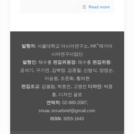
Read more
+
발행처
: 서울대학교 아시아연구소, HK
메가아
시아연구사업단
발행인
: 채수홍
편집위원장
: 채수홍
편집위원
:
공석기, 구기연, 김백영, 김종철, 신범식, 양영순,
이승원, 조준화, 황의현
편집조교
: 김엘림, 박효진, 고명진
디자인
: 박종
홍, 디자인 글로
연락처
: 02-880-2087,
snuac.issuebrief@gmail.com
ISSN
: 3059-1643