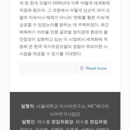
게 된 한국 모델이 2000년대 이후 어떻게 세계화에
적응해 왔으며, 그 과정에서 어떻게 단순히 과거 모
델의 지속이나 해체가 아니라 ‘변화를 통한 지속’에
성공할 수 있었는지를 밝히는 데 주목하였다. 최근
예측하기 어려울 만큼 글로벌 정치경제 환경의 불
안정성이 심화하고 있는 이 시점에서 세계화에 적
응해 온 한국 국가조정모델의 경험이 유의미한 시
사점을 제공할 수 있기를 기대한다.
Read more
+
발행처
: 서울대학교 아시아연구소, HK
메가아
시아연구사업단
발행인
: 채수홍
편집위원장
: 채수홍
편집위원
:
공석기, 구기연, 김백영, 김종철, 신범식, 양영순,