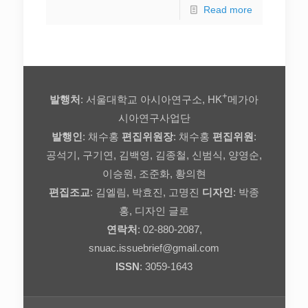
Read more
+
발행처
: 서울대학교 아시아연구소, HK
메가아
시아연구사업단
발행인
: 채수홍
편집위원장
: 채수홍
편집위원
:
공석기, 구기연, 김백영, 김종철, 신범식, 양영순,
이승원, 조준화, 황의현
편집조교
: 김엘림, 박효진, 고명진
디자인
: 박종
홍, 디자인 글로
연락처
: 02-880-2087,
snuac.issuebrief@gmail.com
ISSN
: 3059-1643