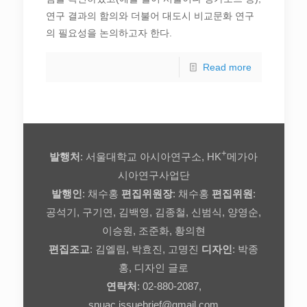
연구 결과의 함의와 더불어 대도시 비교문화 연구
의 필요성을 논의하고자 한다.
Read more
+
발행처
: 서울대학교 아시아연구소, HK
메가아
시아연구사업단
발행인
: 채수홍
편집위원장
: 채수홍
편집위원
:
공석기, 구기연, 김백영, 김종철, 신범식, 양영순,
이승원, 조준화, 황의현
편집조교
: 김엘림, 박효진, 고명진
디자인
: 박종
홍, 디자인 글로
연락처
: 02-880-2087,
snuac.issuebrief@gmail.com