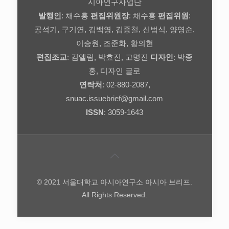
시아연구사업단
발행인
: 채수홍
편집위원장
: 채수홍
편집위원
:
공석기, 구기연, 김백영, 김종철, 신범식, 양영순,
이승원, 조준화, 황의현
편집조교
: 김엘림, 박효진, 고명진
디자인
: 박종
홍, 디자인 글로
연락처
: 02-880-2087,
snuac.issuebrief@gmail.com
ISSN
: 3059-1643
© 2021 서울대학교 아시아연구소 아시아 브리프.
All Rights Reserved.