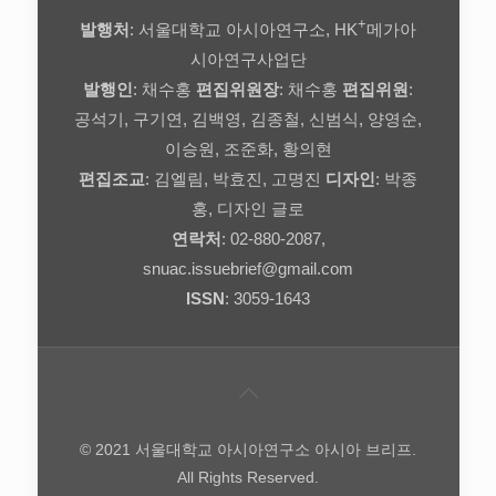
+
발행처
: 서울대학교 아시아연구소, HK
메가아
시아연구사업단
발행인
: 채수홍
편집위원장
: 채수홍
편집위원
:
공석기, 구기연, 김백영, 김종철, 신범식, 양영순,
이승원, 조준화, 황의현
편집조교
: 김엘림, 박효진, 고명진
디자인
: 박종
홍, 디자인 글로
연락처
: 02-880-2087,
snuac.issuebrief@gmail.com
ISSN
: 3059-1643
© 2021 서울대학교 아시아연구소 아시아 브리프.
All Rights Reserved.