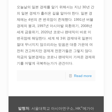
오늘날의 일본 경제를 알기 위해서는 지난 30년 간
의 일본 경제가 흘러온 길을 알아야 한다. 일본 경
제에는 4번의 큰 변곡점이 존재했다. 1991년 버블
경제의 붕괴, 1997년 아시아발 외환위기, 2008년
세계 금융위기, 2020년 코로나 팬데믹이 바로 이
변곡점에 해당한다. 세계 제 3위 경제대국 일본이
절대 무너지지 않으리라는 믿음은 대중 가운데 여
전히 견고하지만 경제계 전문가들은 그렇지 않다.
작금의 일본경제는 코로나 팬데믹이 가져온 경제위
기를 어떻게 극복하는가가 관건이다.
Read more
+
발행처
: 서울대학교 아시아연구소, HK
메가아