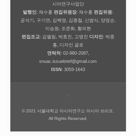
시아연구사업단
발행인
: 채수홍
편집위원장
: 채수홍
편집위원
:
공석기, 구기연, 김백영, 김종철, 신범식, 양영순,
이승원, 조준화, 황의현
편집조교
: 김엘림, 박효진, 고명진
디자인
: 박종
홍, 디자인 글로
연락처
: 02-880-2087,
snuac.issuebrief@gmail.com
ISSN
: 3059-1643
© 2021 서울대학교 아시아연구소 아시아 브리프.
All Rights Reserved.