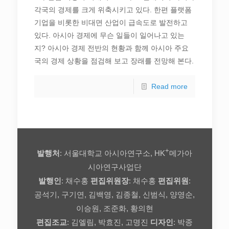
각국의 경제를 크게 위축시키고 있다. 한편 플랫폼
기업을 비롯한 비대면 산업이 급속도로 발전하고
있다. 아시아 경제에 무슨 일들이 일어나고 있는
지? 아시아 경제 전반의 현황과 함께 아시아 주요
국의 경제 상황을 점검해 보고 장래를 전망해 본다.
Read more
+
발행처
: 서울대학교 아시아연구소, HK
메가아
시아연구사업단
발행인
: 채수홍
편집위원장
: 채수홍
편집위원
:
공석기, 구기연, 김백영, 김종철, 신범식, 양영순,
이승원, 조준화, 황의현
편집조교
: 김엘림, 박효진, 고명진
디자인
: 박종