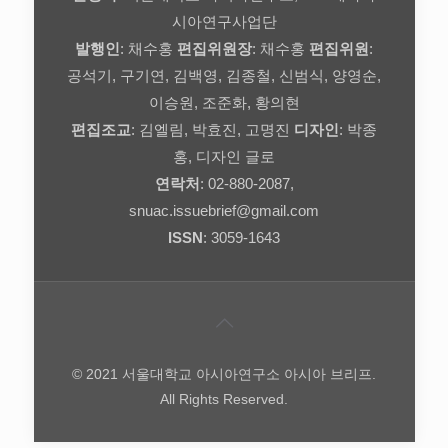
시아연구사업단
발행인
: 채수홍
편집위원장
: 채수홍
편집위원
:
공석기, 구기연, 김백영, 김종철, 신범식, 양영순,
이승원, 조준화, 황의현
편집조교
: 김엘림, 박효진, 고명진
디자인
: 박종
홍, 디자인 글로
연락처
: 02-880-2087,
snuac.issuebrief@gmail.com
ISSN
: 3059-1643
© 2021 서울대학교 아시아연구소 아시아 브리프.
All Rights Reserved.