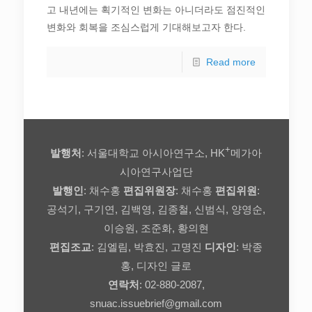
고 내년에는 획기적인 변화는 아니더라도 점진적인
변화와 회복을 조심스럽게 기대해보고자 한다.
Read more
+
발행처
: 서울대학교 아시아연구소, HK
메가아
시아연구사업단
발행인
: 채수홍
편집위원장
: 채수홍
편집위원
:
공석기, 구기연, 김백영, 김종철, 신범식, 양영순,
이승원, 조준화, 황의현
편집조교
: 김엘림, 박효진, 고명진
디자인
: 박종
홍, 디자인 글로
연락처
: 02-880-2087,
snuac.issuebrief@gmail.com