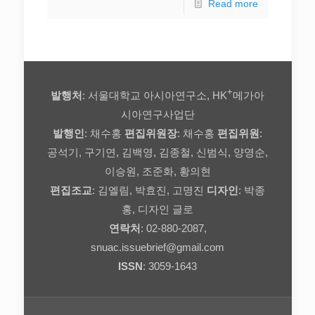
Read more
+
발행처
: 서울대학교 아시아연구소, HK
메가아
시아연구사업단
발행인
: 채수홍
편집위원장
: 채수홍
편집위원
:
공석기, 구기연, 김백영, 김종철, 신범식, 양영순,
이승원, 조준화, 황의현
편집조교
: 김엘림, 박효진, 고명진
디자인
: 박종
홍, 디자인 글로
연락처
: 02-880-2087,
snuac.issuebrief@gmail.com
ISSN
: 3059-1643