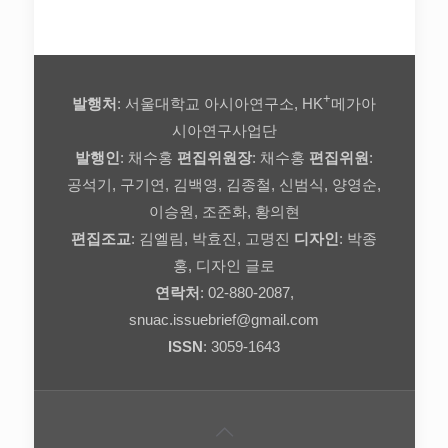
+
발행처
: 서울대학교 아시아연구소, HK
메가아
시아연구사업단
발행인
: 채수홍
편집위원장
: 채수홍
편집위원
:
공석기, 구기연, 김백영, 김종철, 신범식, 양영순,
이승원, 조준화, 황의현
편집조교
: 김엘림, 박효진, 고명진
디자인
: 박종
홍, 디자인 글로
연락처
: 02-880-2087,
snuac.issuebrief@gmail.com
ISSN
: 3059-1643