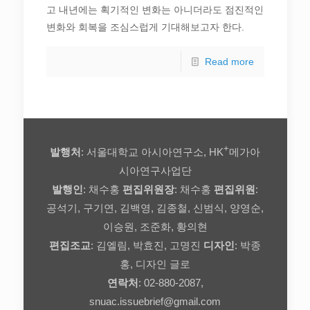
고 내년에는 획기적인 변화는 아니더라도 점진적인
변화와 회복을 조심스럽게 기대해보고자 한다.
Read more
+
발행처
: 서울대학교 아시아연구소, HK
메가아
시아연구사업단
발행인
: 채수홍
편집위원장
: 채수홍
편집위원
:
공석기, 구기연, 김백영, 김종철, 신범식, 양영순,
이승원, 조준화, 황의현
편집조교
: 김엘림, 박효진, 고명진
디자인
: 박종
홍, 디자인 글로
연락처
: 02-880-2087,
snuac.issuebrief@gmail.com